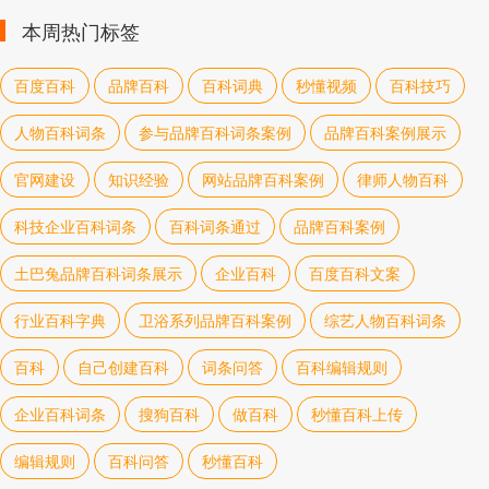
本周热门标签
百度百科
品牌百科
百科词典
秒懂视频
百科技巧
人物百科词条
参与品牌百科词条案例
品牌百科案例展示
官网建设
知识经验
网站品牌百科案例
律师人物百科
科技企业百科词条
百科词条通过
品牌百科案例
土巴兔品牌百科词条展示
企业百科
百度百科文案
行业百科字典
卫浴系列品牌百科案例
综艺人物百科词条
百科
自己创建百科
词条问答
百科编辑规则
企业百科词条
搜狗百科
做百科
秒懂百科上传
编辑规则
百科问答
秒懂百科