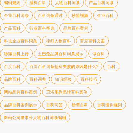
编辑规则
搜狗百科
人物百科词条
产品百科词条
企业百科词条
百科词条通过
秒懂视频
企业百科
产品百科
行业百科字典
品牌百科案例
科技企业百科词条
律师人物百科
百度百科文案
秒懂百科上传
土巴兔品牌百科词条展示
做百科
百度百科
百度百科词条创建失败的原因是什么?
百科
品牌百科
百科词典
知识经验
百科技巧
网站品牌百科案例
卫浴系列品牌百科案例
品牌百科案例展示
百科问答
秒懂百科
百科编辑规则
医药公司董事长人物百科词条编辑