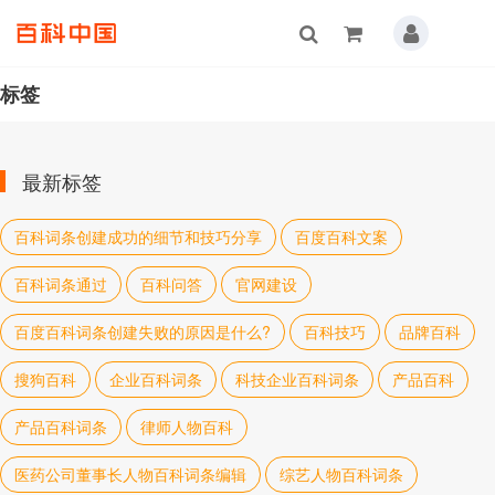
标签
最新标签
百科词条创建成功的细节和技巧分享
百度百科文案
百科词条通过
百科问答
官网建设
百度百科词条创建失败的原因是什么?
百科技巧
品牌百科
搜狗百科
企业百科词条
科技企业百科词条
产品百科
产品百科词条
律师人物百科
医药公司董事长人物百科词条编辑
综艺人物百科词条