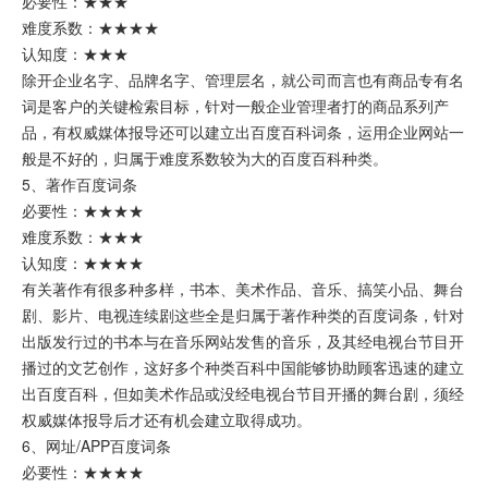
必要性：★★★
难度系数：★★★★
认知度：★★★
除开企业名字、品牌名字、管理层名，就公司而言也有商品专有名
词是客户的关键检索目标，针对一般企业管理者打的商品系列产
品，有权威媒体报导还可以建立出百度百科词条，运用企业网站一
般是不好的，归属于难度系数较为大的百度百科种类。
5、著作百度词条
必要性：★★★★
难度系数：★★★
认知度：★★★★
有关著作有很多种多样，书本、美术作品、音乐、搞笑小品、舞台
剧、影片、电视连续剧这些全是归属于著作种类的百度词条，针对
出版发行过的书本与在音乐网站发售的音乐，及其经电视台节目开
播过的文艺创作，这好多个种类百科中国能够协助顾客迅速的建立
出百度百科，但如美术作品或没经电视台节目开播的舞台剧，须经
权威媒体报导后才还有机会建立取得成功。
6、网址/APP百度词条
必要性：★★★★