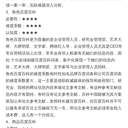
须一案一审，实际难题深入分析。
3、角色百度百科
必要性：★★★★
难度系数：★★★★
认知度：★★★★
角色百度百科更为普遍的是企业管理人员，研究会管理层、艺术大
师、大牌明星、文学家、网络红人等，企业管理人员尤其是CEO常
常在营销活动上出境，常常会有些人检索有关她们的信息内容，因
此 十分必须创建百度百科词条，集中化展现一下她们的信息内
容，艺术大师、大牌明星、文学家等与企业管理人员同样。
角色百度百科的难度系数相对性知名品牌百度词条和公司百度词条
的难度系数要大，这一主要是借助权威媒体的报导和政府部门、研
究会、院校的网址信息内容来做论文参考文献，有这种参考文献信
息内容才有期待。有时沒有论文参考文献，百科中国能够为其方案
策划公布论文参考文献，发挥特长建百度百科，但百度百科并不可
以服务承诺百分之百确保万无一失，而论文参考文献必须资金投入
成本费，这儿有一个分歧点。
4、商品百度百科