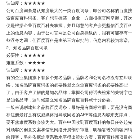
认知度：★★★★★
公司百度词条是认知度最大的一类百度词条，即公司名称的百度搜
索百度百科词条。客户想掌握某一企业一方面根据官网掌握，其次
便是根据企业百度百科去掌握，并且聪慧的客户会更坚信百度百科
上的信息内容，由于公司官网是公司自身操纵的，很有可能存有一
些浮夸之词，但百度百科是由第三方审批的，信息内容较为靠谱。
2、知名品牌百度词条
必要性：★★★★★
难度系数：★★★★
认知度：★★★★★
有的企业集团旗下有多个知名品牌，品牌名和公司名称沒有立即联
络，知名品牌百度词条的必要性就比企业百度词条的必要性高些
了，由于客户了解的是知名品牌，掌握公司得话去检索的关键字也
是知名品牌，这时候建立知名品牌百度百科就十分必要。
一般来说创建知名品牌百度词条，最好是有商标注册，要是没有商
标注册最好是有权威媒体报导或同名的APP等信息内容来支撑点，
要不然难度系数会较为大。百科中国收到百度百科的每日任务起先
对顾客的创意文案和信息网络开展剖析审批，明确靠谱的內容归纳
给顾客，另外依据难度系数水平得出策划方案，百度百科新项目必