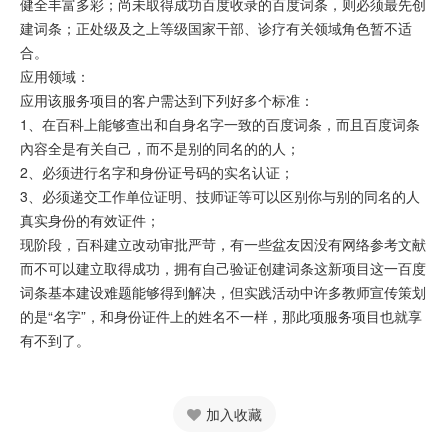
健全丰富多彩；尚未取得成功百度收录的百度词条，则必须最先创
建词条；正处级及之上等级国家干部、诊疗有关领域角色暂不适
合。
应用领域：
应用该服务项目的客户需达到下列好多个标准：
1、在百科上能够查出和自身名字一致的百度词条，而且百度词条
內容全是有关自己，而不是别的同名的的人；
2、必须进行名字和身份证号码的实名认证；
3、必须递交工作单位证明、技师证等可以区别你与别的同名的人
真实身份的有效证件；
现阶段，百科建立改动审批严苛，有一些盆友因没有网络参考文献
而不可以建立取得成功，拥有自己验证创建词条这新项目这一百度
词条基本建设难题能够得到解决，但实践活动中许多教师宣传策划
的是“名字”，和身份证件上的姓名不一样，那此项服务项目也就享
有不到了。
加入收藏