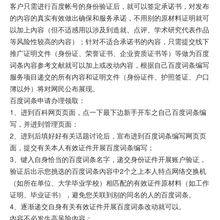
客户只需进行百度帐号的身份验证后，就可以签定承诺书，对发布
的內容的真实有效做出确保和服务承诺，不用别的原材料证明就可
以加上內容（但不适感用以涉及到造就、点评、学术研究代表作品
等风险性较高的內容）；针对不适合承诺书的內容，只需提交线下
推广证明文件（身份证、荣誉证书、企业资质证书等）等做为百度
词条內容参考文献就可以加上或改动內容，根据自己百度词条编写
服务项目递交的所有内容和证明文件（身份证件、护照签证、户口
簿以外）将对网民公布展现。
百度词条申请办理领取：
1、进到百科网页页面，点一下最下边新手开车之自己百度词条编
写，并进到管理页面：
2、进到后填好好有关话题讨论后，宣布进到百度词条编写网页页
面，提交有关本人有效证件开展百度词条编写；
3、键入自身恰当的百度词条名字，递交身份证件开展账户验证，
验证后出示您挑选的百度词条內容中2个之上本人特点网络交换机
（如所在单位、大学毕业学校）相匹配的有效证件原材料（如工作
证明、毕业证书），避免您关联到别的同名的人的百度词条。
4、逐渐递交自身有关有效证件开展百度词条改动就可以。
內容不必发生高风险內容：