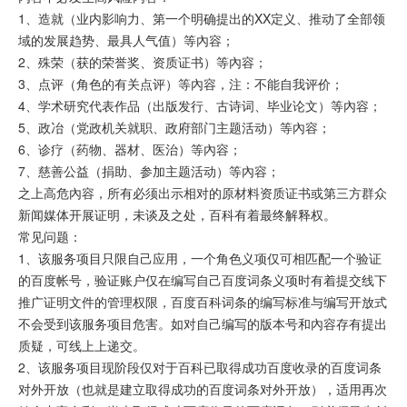
1、造就（业内影响力、第一个明确提出的XX定义、推动了全部领
域的发展趋势、最具人气值）等內容；
2、殊荣（获的荣誉奖、资质证书）等內容；
3、点评（角色的有关点评）等內容，注：不能自我评价；
4、学术研究代表作品（出版发行、古诗词、毕业论文）等內容；
5、政冶（党政机关就职、政府部门主题活动）等內容；
6、诊疗（药物、器材、医治）等內容；
7、慈善公益（捐助、参加主题活动）等內容；
之上高危內容，所有必须出示相对的原材料资质证书或第三方群众
新闻媒体开展证明，未谈及之处，百科有着最终解释权。
常见问题：
1、该服务项目只限自己应用，一个角色义项仅可相匹配一个验证
的百度帐号，验证账户仅在编写自己百度词条义项时有着提交线下
推广证明文件的管理权限，百度百科词条的编写标准与编写开放式
不会受到该服务项目危害。如对自己编写的版本号和內容存有提出
质疑，可线上上递交。
2、该服务项目现阶段仅对于百科已取得成功百度收录的百度词条
对外开放（也就是建立取得成功的百度词条对外开放），适用再次