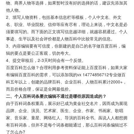
物、商界人物等选择，如果暂时没有好的选择的话，建议先添加其
他人物。
2、填写人物资料，包括基本信息栏等模板，个人中文名、外文
名、职业、毕业院校、信仰等应有尽有，理论上来说，中文名是必
须要填写的。而下面的正文填写信息越详细，就越容易通过。个人
事迹、生平以及社会评价都是人物百科中比较常见的信息。
3、内容编辑要有可信度，你新建的是自己的名字做百度百科，编
辑的要点是要公正客观，切勿夸大。
4、提交审核后，2-3天时间会有一个反馈。
百度百科怎么做？合理利用参考资料保证能上百度百科，如果大家
有编辑百度百科的需求，可以添加我的vx 14774856712专业做百
科五年以上，创建的品牌百科、企业百科、人物百科累计2000+，
而且价格合理，保证是全网最低价。
二、个人百科词条屡次编辑不通过是哪些原因造成的？
由于百科词条权重高，展示好已成为黄金社交名片，因而成为展现
品牌、企业、演员、艺术家、医生、企业、作家、书画家、歌唱
家、音乐家、童星、网络红人、导演的百科全书。虽说人人都想拥
有百科词条，但并不是每个词条都能通过，那么百科词条编辑过不
了怎么办?