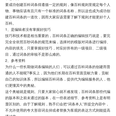
要成功创建百科词条得遵循一定的规则，像百科规则里规定每个人
物、事物应该有且只有一个标准的词条名称，所以这也成为成功创
建百科词条的一道坎，因而大家应该需要了解下规则才能更好个人
百科。
1、是编辑者没有掌握好技巧
技巧和技术都是相当重要的，百科词条正确的编辑技巧就是，要完
完全全依照百秒词条的规范来编，选择对的模版对词条进行编排、
内容的填充，只要掌握好技巧，对应好所有的一级项目、二级项
目，通过词条的审核不是那么难的。
2、参考资料
为什么一些长期做词条编辑的人们，可以通过百科词条的创建而普
通的人不能呢?事实上，因为他们长期在百科里面贡献力量，贡献
自己的知识体系，所以编辑百科词条，提供代为编辑服务的人，他
们更懂其中的奥秘。
这个奥秘就是规则。只要大家留心就不难发现，百科词条那些代编
的版本和之前未通过的版本，在一些表述细节、参考资料上是有明
显区别的。由于了解规则，熟手们会把“词条本人”所提交内容中，
不允许使用的夸大形容词去掉或者替换为客观的表达方式则能提高