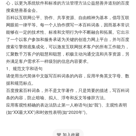
心，以更为系统软件和标准的方法管理方法公益慈善并道别的百度
搜索慈善基金会。
百科以互联网公平、协作、共享资源、自由精神为基本，倡导互联
网眼前一律平等。每一个人协作撰写一本百科词条，因而基本常识
能够在一定的技术性、标准和文明行为中不断融合和拓展。它出示
了一个以客户参加和服务承诺为关键的创造力网上平台，并与百度
搜索引擎彻底集成化，可以激发互联网技术客户的所有工作能力，
汇聚数千万客户的聪慧和聪慧，积极主动沟通交流和共享资源，另
外满足客户需求不一样级別的信息内容要求。
1、规范文字和语句
请使用当代简体中文版写百科词条的內容，应用半角英文字母、数
据和规范标点。
百度搜索百科词条，并不是文学著作，只是简要的描述，写百科词
条的內容，防止暗喻、拟人、浮夸和反文等修辞方法。
应用客观性精确的表达法防止第一人称语句(如“我”)、主观性表明
(如“XX最大XX”)和时效性表明(如“2020年”)。
加入收藏